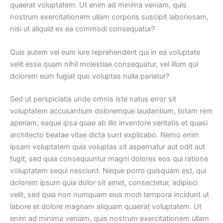
quaerat voluptatem. Ut enim ad minima veniam, quis
nostrum exercitationem ullam corporis suscipit laboriosam,
nisi ut aliquid ex ea commodi consequatur?
Quis autem vel eum iure reprehenderit qui in ea voluptate
velit esse quam nihil molestiae consequatur, vel illum qui
dolorem eum fugiat quo voluptas nulla pariatur?
Sed ut perspiciatis unde omnis iste natus error sit
voluptatem accusantium doloremque laudantium, totam rem
aperiam, eaque ipsa quae ab illo inventore veritatis et quasi
architecto beatae vitae dicta sunt explicabo. Nemo enim
ipsam voluptatem quia voluptas sit aspernatur aut odit aut
fugit, sed quia consequuntur magni dolores eos qui ratione
voluptatem sequi nesciunt.
Neque porro quisquam est, qui
dolorem ipsum quia dolor sit amet, consectetur, adipisci
velit,
sed quia non numquam eius modi tempora incidunt ut
labore et dolore magnam aliquam quaerat voluptatem. Ut
enim ad minima veniam, quis nostrum exercitationem ullam