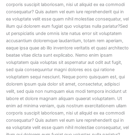
corporis suscipit laboriosam, nisi ut aliquid ex ea commodi
consequatur? Quis autem vel eum iure reprehenderit qui in
ea voluptate velit esse quam nihil molestiae consequatur, vel
illum qui dolorem eum fugiat quo voluptas nulla pariatur?Sed
ut perspiciatis unde omnis iste natus error sit voluptatem
accusantium doloremque laudantium, totam rem aperiam,
eaque ipsa quae ab illo inventore veritatis et quasi architecto
beatae vitae dicta sunt explicabo. Nemo enim ipsam
voluptatem quia voluptas sit aspernatur aut odit aut fugit,
sed quia consequuntur magni dolores eos qui ratione
voluptatem sequi nesciunt. Neque porro quisquam est, qui
dolorem ipsum quia dolor sit amet, consectetur, adipisci
velit, sed quia non numquam eius modi tempora incidunt ut
labore et dolore magnam aliquam quaerat voluptatem. Ut
enim ad minima veniam, quis nostrum exercitationem ullam
corporis suscipit laboriosam, nisi ut aliquid ex ea commodi
consequatur? Quis autem vel eum iure reprehenderit qui in
ea voluptate velit esse quam nihil molestiae consequatur, vel
illum qui dolorem eum fugiat quo voluptas nulla pariatur?