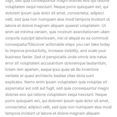
fugit, sed quia consequuntur magni dolores eos qui ratione
voluptatem sequi nesciunt. Neque porro quisquam est, qui
dolorem ipsum quia dolor sit amet, consectetur, adipisci
velit, sed quia non numquam eius modi tempora incidunt ut
labore et dolore magnam aliquam quaerat voluptatem. Ut
enim ad minima veniam, quis nostrum exercitationem ullam
corporis suscipit laboriosam, nisi ut aliquid ex ea commodi
consequatur?Discover actionable steps you can take today
to improve productivity, increase visibility, and scale your
business faster.
Sed ut perspiciatis unde omnis iste natus
error sit voluptatem accusantium doloremque laudantium,
totam rem aperiam, eaque ipsa quae ab illo inventore
veritatis et quasi architecto beatae vitae dicta sunt
explicabo. Nemo enim ipsam voluptatem quia voluptas sit
aspernatur aut odit aut fugit, sed quia consequuntur magni
dolores eos qui ratione voluptatem sequi nesciunt. Neque
porro quisquam est, qui dolorem ipsum quia dolor sit amet,
consectetur, adipisci velit, sed quia non numquam eius modi
tempora incidunt ut labore et dolore magnam aliquam