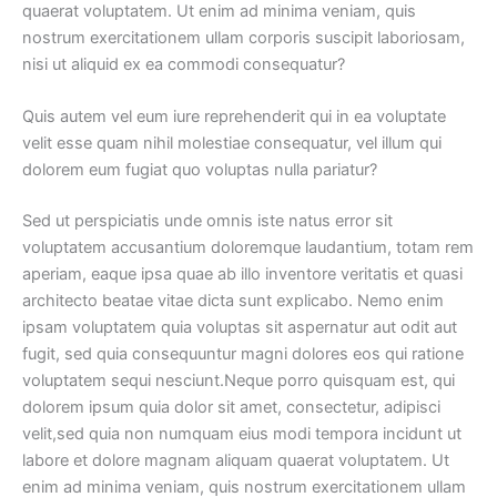
quaerat voluptatem. Ut enim ad minima veniam, quis
nostrum exercitationem ullam corporis suscipit laboriosam,
nisi ut aliquid ex ea commodi consequatur?
Quis autem vel eum iure reprehenderit qui in ea voluptate
velit esse quam nihil molestiae consequatur, vel illum qui
dolorem eum fugiat quo voluptas nulla pariatur?
Sed ut perspiciatis unde omnis iste natus error sit
voluptatem accusantium doloremque laudantium, totam rem
aperiam, eaque ipsa quae ab illo inventore veritatis et quasi
architecto beatae vitae dicta sunt explicabo. Nemo enim
ipsam voluptatem quia voluptas sit aspernatur aut odit aut
fugit, sed quia consequuntur magni dolores eos qui ratione
voluptatem sequi nesciunt.Neque porro quisquam est, qui
dolorem ipsum quia dolor sit amet, consectetur, adipisci
velit,
sed quia non numquam eius modi tempora incidunt ut
labore et dolore magnam aliquam quaerat voluptatem.
Ut
enim ad minima veniam, quis nostrum exercitationem ullam