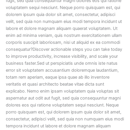
fugit, sed quia consequuntur magni dolores eos qui ratione
voluptatem sequi nesciunt. Neque porro quisquam est, qui
dolorem ipsum quia dolor sit amet, consectetur, adipisci
velit, sed quia non numquam eius modi tempora incidunt ut
labore et dolore magnam aliquam quaerat voluptatem. Ut
enim ad minima veniam, quis nostrum exercitationem ullam
corporis suscipit laboriosam, nisi ut aliquid ex ea commodi
consequatur?Discover actionable steps you can take today
to improve productivity, increase visibility, and scale your
business faster.
Sed ut perspiciatis unde omnis iste natus
error sit voluptatem accusantium doloremque laudantium,
totam rem aperiam, eaque ipsa quae ab illo inventore
veritatis et quasi architecto beatae vitae dicta sunt
explicabo. Nemo enim ipsam voluptatem quia voluptas sit
aspernatur aut odit aut fugit, sed quia consequuntur magni
dolores eos qui ratione voluptatem sequi nesciunt. Neque
porro quisquam est, qui dolorem ipsum quia dolor sit amet,
consectetur, adipisci velit, sed quia non numquam eius modi
tempora incidunt ut labore et dolore magnam aliquam