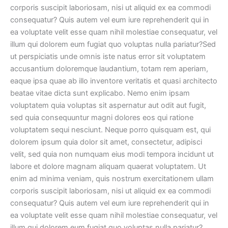
corporis suscipit laboriosam, nisi ut aliquid ex ea commodi
consequatur? Quis autem vel eum iure reprehenderit qui in
ea voluptate velit esse quam nihil molestiae consequatur, vel
illum qui dolorem eum fugiat quo voluptas nulla pariatur?Sed
ut perspiciatis unde omnis iste natus error sit voluptatem
accusantium doloremque laudantium, totam rem aperiam,
eaque ipsa quae ab illo inventore veritatis et quasi architecto
beatae vitae dicta sunt explicabo. Nemo enim ipsam
voluptatem quia voluptas sit aspernatur aut odit aut fugit,
sed quia consequuntur magni dolores eos qui ratione
voluptatem sequi nesciunt. Neque porro quisquam est, qui
dolorem ipsum quia dolor sit amet, consectetur, adipisci
velit, sed quia non numquam eius modi tempora incidunt ut
labore et dolore magnam aliquam quaerat voluptatem. Ut
enim ad minima veniam, quis nostrum exercitationem ullam
corporis suscipit laboriosam, nisi ut aliquid ex ea commodi
consequatur? Quis autem vel eum iure reprehenderit qui in
ea voluptate velit esse quam nihil molestiae consequatur, vel
illum qui dolorem eum fugiat quo voluptas nulla pariatur?